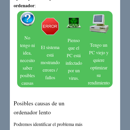
ordenador
:
No
Pienso
Tengo un
tengo ni
El sistema
que el
PC viejo y
idea,
está
PC está
quiere
necesito
mostrando
infectado
optimizar
saber
errores /
por un
su
posibles
fallos
virus.
rendimiento
causas
Posibles causas de un
ordenador lento
Podremos identificar el problema más